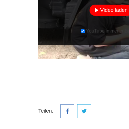
Video laden
YouTube immer ents
Teilen: