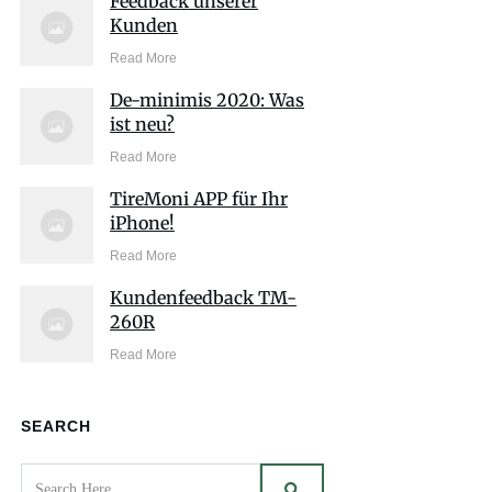
Feedback unserer
Kunden
Read More
De-minimis 2020: Was
ist neu?
Read More
TireMoni APP für Ihr
iPhone!
Read More
Kundenfeedback TM-
260R
Read More
SEARCH